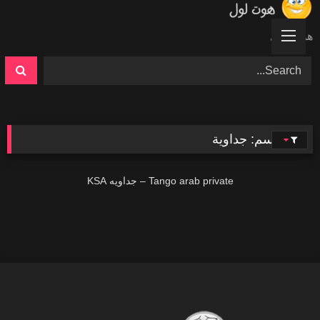
Ski
t
هوت لول
conten
الوسم:
جداوية
27K
Tango arab private – جداويه KSA