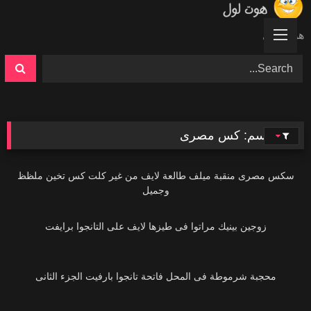
Ski
t
هوت لول
conten
الوسم:
كس مصرى
30K
سكس مصرى منقبة ميلف طالعة لايف من غير كلت كس تخين ملظظ
وجميل
36K
زوجين بينيك مراتوا فى طيزها لايف على التانجوا برايفت
49K
محجبة شرموطة فى المحل فاتحة تانجوا بارفيت الجزء الثانى
62K