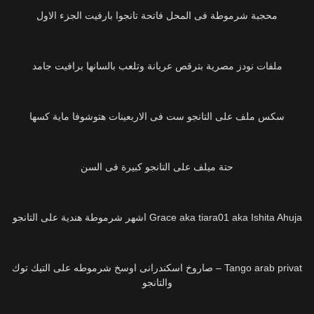
محجبة شرموطة فى المحل فاتحة تانجوا بارفيت الجزء الاول
26K
ملفات نودز مصرية بترقص عريانة وتلعب بالسانها برافيت جامد
16K
سكس ملف على التانجو ست فى الاربعينات هتوشوفا ماية كسها
12K
حتة ميلف على التانجو كبيرة فى السن
7K
Grace aka tiara01 aka Ishita Ahuja اشهر شرموطة هندية على التانجو
14K
Tango arab privat – صاروخ اسكندرانى اوسخ شرموطه على التيك توك
والتانجو
7K