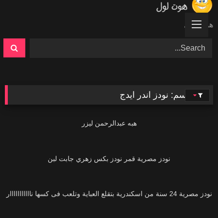
Ski
t
هوت لول
conten
الوسم:
نودز اندر ايدج
15K
هبه عبدالرحمن ليزر
37K
نودز مصرية قمر نودز بكس زهري جابت لبن
161K
نودز مصرية 24 سنة من اسكندرية بتقلع العباية وتلعب فى كسها نااااااااااار
61K