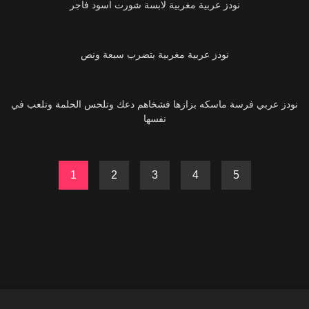
نودز عربية مغربية لابسة شورت اسود فاجر
8K
نودز عربية مغربية بتضرب سبعة ونص
31K
نودز عربي فرسة ماسكه بزازها فشخاهم دعك وتلحس الحلمة وتلعب في
نفسها
1
2
3
4
5