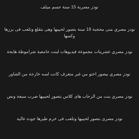
نودز مصرية 15 سنة جسم ميلف
373K
نودز مصري منى محجبة 18 سنة بتصور لحبيبها وهى بتقلع وتلعب فى بززها
وكسها
74K
نودز مصري عشرينات مجموعة فيديوهات لبنت جامعية شراموطة هايجة
44K
نودز مصري بيصور اختو من غير متعرف كانت لسه خارجة من الشاور
232K
نودز مصري بنت من الرحاب هاى كلاس بتصور لحبيبها ضرب سبعة ونص
49K
نودز مصرى بتصور لحبيبها وتلعب فى خرم طيزها جوده عالية
11K