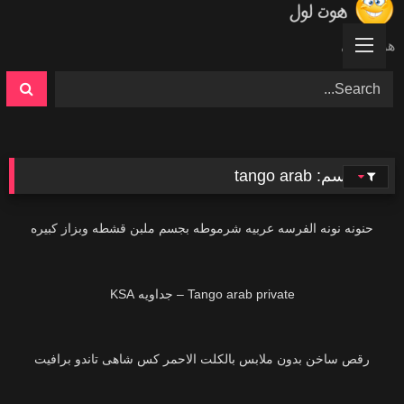
Ski
t
هوت لول
conten
الوسم:
tango arab
19K
حنونه نونه الفرسه عربيه شرموطه بجسم ملبن قشطه وبزاز كبيره
27K
Tango arab private – جداويه KSA
14K
رقص ساخن بدون ملابس بالكلت الاحمر كس شاهى تاندو برافيت
25K