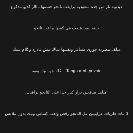
دبدوبه نار من جده سعودية برايفت تانجو جسمها ناااار فديو مدفوع
9K
جبنه بيضا بتلعب فى كسها برافت تانجو
18K
ميلف مصريه جوزى مسافر ونفسها تتناك مش قادرة وكلام نيييك
15K
Tango arab private – كله جوه نيك بقوه
8K
ميلف مدفعين بزاز كبار جدا على التانجو برافيت
18K
3 بنات طريات عراينينن عل التانجو رقص ولعب كساس ونيك بدون ملابس
24K